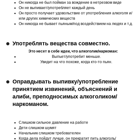
Он никогда не был пойман за вождение в нетрезвом виде
Он не выпивает/употребляет каждый день
Он просто получает удовольствие от употребления алкоголя и/
или других химических веществ
Он никогда не бывает пьяным/под воздействием на людях и т.д.
Употреблять вещества совместно.
Это несет в себе идеи, что алкоголик/наркоман:
Выпьет/употребит меньше.
Увидит на что похоже, когда кто-то пьян.
Оправдывать выпивку/употребление
принятием извинений, объяснений и
алиби, преподносимых алкоголиком/
наркоманом.
Слишком сильное давление на работе
Дети слишком шумят
Начальник слишком требователен
Когда дела пойдут лучше, он прекратит пить алкоголь/